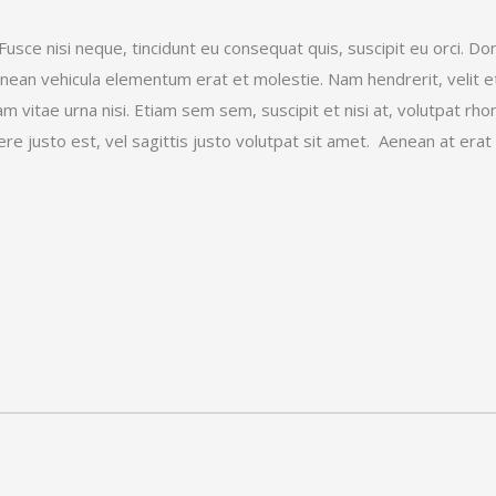
. Fusce nisi neque, tincidunt eu consequat quis, suscipit eu orci
Aenean vehicula elementum erat et molestie. Nam hendrerit, velit et
Nam vitae urna nisi. Etiam sem sem, suscipit et nisi at, volutpat r
re justo est, vel sagittis justo volutpat sit amet. Aenean at era