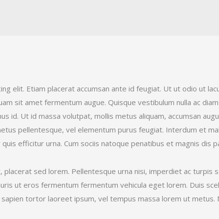
ng elit. Etiam placerat accumsan ante id feugiat. Ut ut odio ut lac
uam sit amet fermentum augue. Quisque vestibulum nulla ac diam 
mus id. Ut id massa volutpat, mollis metus aliquam, accumsan aug
r metus pellentesque, vel elementum purus feugiat. Interdum et ma
r quis efficitur urna. Cum sociis natoque penatibus et magnis dis 
ut, placerat sed lorem. Pellentesque urna nisi, imperdiet ac turpis
mauris ut eros fermentum fermentum vehicula eget lorem. Duis scel
, sapien tortor laoreet ipsum, vel tempus massa lorem ut metus. M