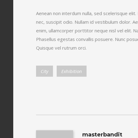
Aenean non interdum nulla, sed scelerisque elit
nec, suscipit odio. Nullam id vestibulum dolor. 
enim, ullamcorper porttitor neque nisl vel elit. 
Phasellus egestas convallis posuere. Nunc posue
Quisque vel rutrum orci.
City
Exhibition
masterbandit