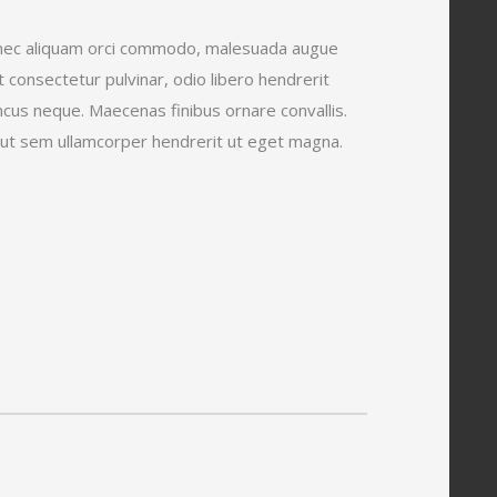
. Donec aliquam orci commodo, malesuada augue
 consectetur pulvinar, odio libero hendrerit
honcus neque. Maecenas finibus ornare convallis.
t ut sem ullamcorper hendrerit ut eget magna.